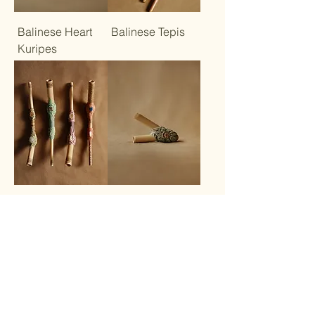
Balinese Heart
Balinese Tepis
Kuripes
Amazonian
Amazonian
Tepis
Kuripes
“...in the West you take agua