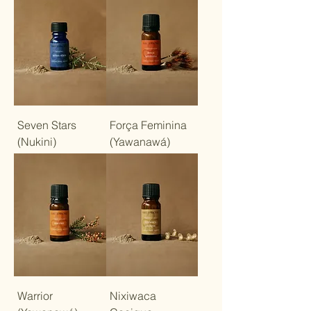
Seven Stars
Força Feminina
(Nukini)
(Yawanawá)
Warrior
Nixiwaca